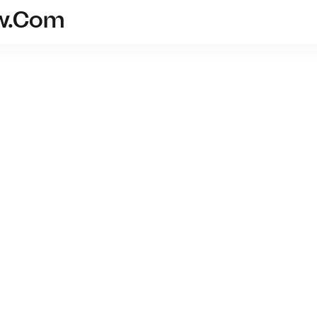
ow.com
eecasinoslotsnow.com
Kako Ca