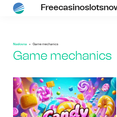
Freecasinoslotsn
fr
Naslovna
Game mechanics
Game mechanics