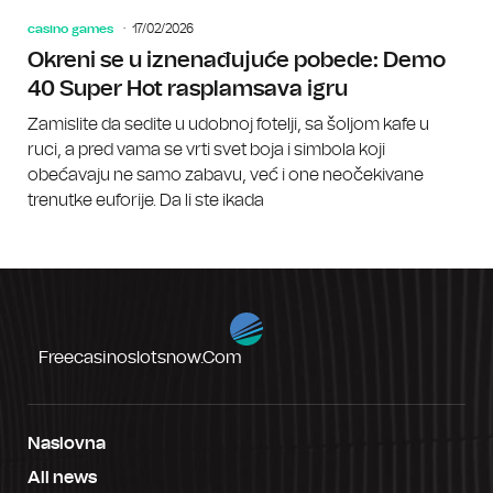
casino games
17/02/2026
Okreni se u iznenađujuće pobede: Demo
40 Super Hot rasplamsava igru
Zamislite da sedite u udobnoj fotelji, sa šoljom kafe u
ruci, a pred vama se vrti svet boja i simbola koji
obećavaju ne samo zabavu, već i one neočekivane
trenutke euforije. Da li ste ikada
Freecasinoslotsnow.com
Naslovna
All news